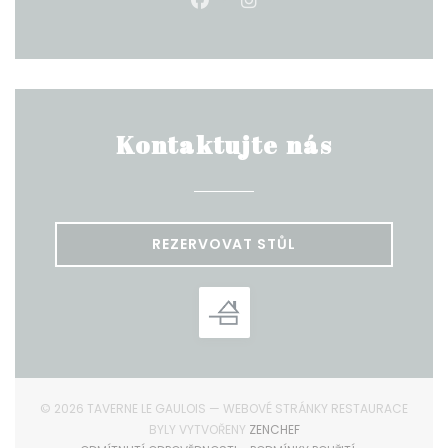
Facebook ((otevře se v no
Instagram ((otevře s
Kontaktujte nás
REZERVOVAT STŮL
© 2026 TAVERNE LE GAULOIS — WEBOVÉ STRÁNKY RESTAURACE
((OTEVŘE SE V NOVÉM OKN
BYLY VYTVOŘENY
ZENCHEF