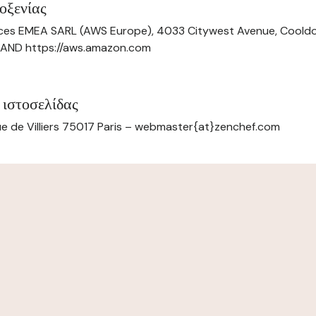
οξενίας
ces EMEA SARL (AWS Europe), 4033 Citywest Avenue, Cool
ELAND https://aws.amazon.com
 ιστοσελίδας
e de Villiers 75017 Paris – webmaster{at}zenchef.com