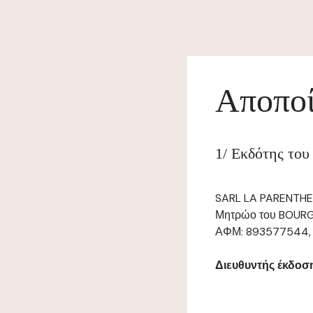
Αποποί
1/ Εκδότης του
SARL LA PARENTHESE
Μητρώο του BOURG 
ΑΦΜ: 893577544, τ
Διευθυντής έκδοσης