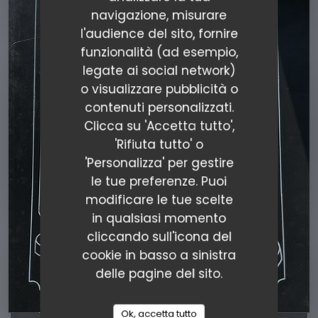
navigazione, misurare
l'audience del sito, fornire
Taverne Le Gaulois
funzionalità (ad esempio,
legate ai social network)
TRATTORIA
|
SEYSSEL
o visualizzare pubblicità o
contenuti personalizzati.
PRENOTA
Clicca su 'Accetta tutto',
'Rifiuta tutto' o
'Personalizza' per gestire
le tue preferenze. Puoi
modificare le tue scelte
in qualsiasi momento
cliccando sull'icona del
cookie in basso a sinistra
delle pagine del sito.
Ok, accetta tutto