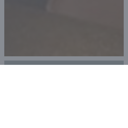
Taverne Le Gaulois
Marion e William vi danno il benvenuto nel
Café-Restaurant del sito "Le Bouchon du
P'tit Bridge"!